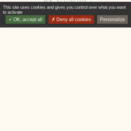
NOS ACTUALITÉS
This site uses cookies and gives you control over what you want
to activate
OK, accept all
Deny all cookies
Personalize
PETITE BALADE DANS LES RUES
PITTORESQUES DE PRÉMIAN
ACTUALITÉ SÉLECTIONNÉE
en savoir
plus...